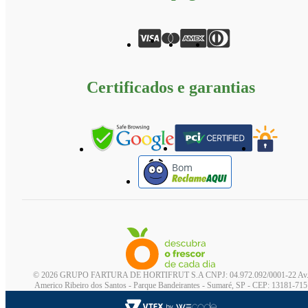
Certificados e garantias
Bom
© 2026 GRUPO FARTURA DE HORTIFRUT S.A CNPJ: 04.972.092/0001-22 Av
Americo Ribeiro dos Santos - Parque Bandeirantes - Sumaré, SP - CEP: 13181-715