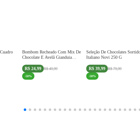
Oferta Exclusiva Site
Oferta Exclusiva Site
 Cuadro
Bombom Recheado Com Mix De
Seleção De Chocolates Sortid
IMPORTADO
IMPORTADO
Chocolate E Avelã Gianduia
Italiano Novi 250 G
Italiano Novi 150 G
R$ 24,99
R$ 39,99
R$ 49,99
R$ 79,99
-
50
%
-
50
%