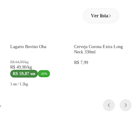
Ver lista
Lagarto Bovino Oba
Cerveja Corona Extra Long
Neck 330ml
R$ 64,99
/
kg
R$ 7,99
R$ 49,90
/
kg
R$ 59,87
un
-
23
%
1 un
/
1.2
kg