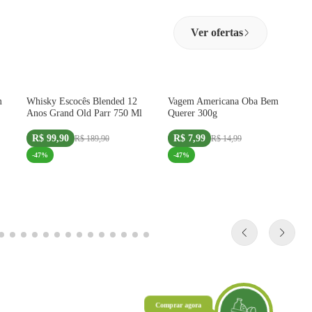
Ver ofertas
m
Whisky Escocês Blended 12
Vagem Americana Oba Bem
Anos Grand Old Parr 750 Ml
Querer 300g
R$ 99,90
R$ 7,99
R$ 189,90
R$ 14,99
-
47
%
-
47
%
Comprar agora