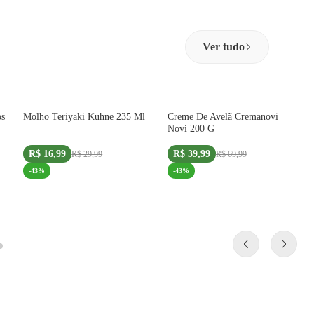
Ver tudo
Oferta Exclusiva Site
Oferta Exclusiva Site
os
Molho Teriyaki Kuhne 235 Ml
Creme De Avelã Cremanovi
IMPORTADO
IMPORTADO
Novi 200 G
R$ 16,99
R$ 39,99
R$ 29,99
R$ 69,99
-
43
%
-
43
%