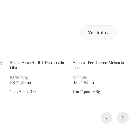
Ver tudo
g
Melão Amarelo Rei Descascado
Abacaxi Pérola com Melancia
Oba
Oba
R$ 39,99
/
kg
R$ 26,99
/
kg
R$ 11,99
un
R$ 21,59
un
1 un
/
Aprox.
300
g
1 un
/
Aprox.
800
g