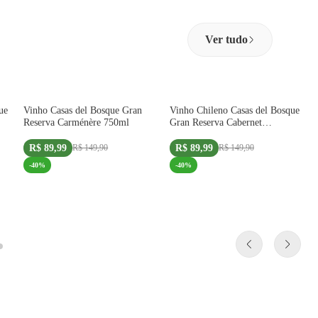
Ver tudo
COMPRE 1 UNID +2 SELOS
COMPRE 1 UNID +2 SELOS
ue
Vinho Casas del Bosque Gran
Vinho Chileno Casas del Bosque
IMPORTADO
IMPORTADO
Reserva Carménère 750ml
Gran Reserva Cabernet
Sauvignon 750ml
R$ 89,99
R$ 89,99
R$ 149,90
R$ 149,90
-
40
%
-
40
%