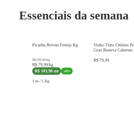
Essenciais da semana
IMPORTADO
Picanha Bovina Festeja Kg
Vinho Tinto Chileno Pe
Gran Reserva Cabernet
Sauvignon 750ml
R$ 99,90
/
kg
R$ 79,99
R$ 79,99
/
kg
R$ 103,98
un
-
20
%
1 un
/
1.3
kg