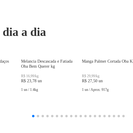
 dia a dia
daços
Melancia Descascada e Fatiada
Manga Palmer Cortada Oba K
Oba Bem Querer kg
R$ 16,99
/
kg
R$ 29,99
/
kg
R$ 23,78
un
R$ 27,50
un
1 un
/
1.4
kg
1 un
/
Aprox.
917
g