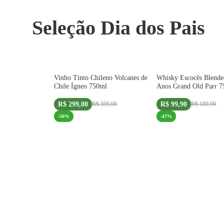
Seleção Dia dos Pais
IMPORTADO
Vinho Tinto Chileno Volcanes de
Whisky Escocês Blende
Chile Ígneo 750ml
Anos Grand Old Parr 7
R$ 299,00
R$ 99,90
R$ 599,00
R$ 189,90
-
50
%
-
47
%