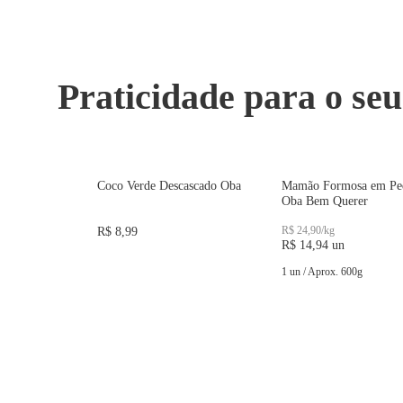
Praticidade para o seu
Coco Verde Descascado Oba
Mamão Formosa em Pe
Oba Bem Querer
R$ 24,90
/
kg
R$ 8,99
R$ 14,94
un
1 un
/
Aprox.
600
g