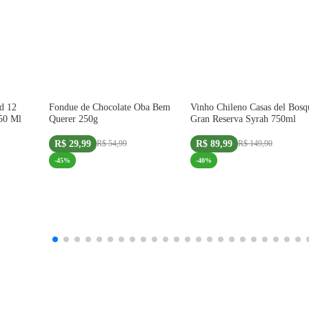
COMPRE 1 UNID +2 SELOS
d 12
Fondue de Chocolate Oba Bem
Vinho Chileno Casas del Bosq
IMPORTADO
50 Ml
Querer 250g
Gran Reserva Syrah 750ml
R$ 29,99
R$ 89,99
R$ 54,99
R$ 149,90
-
45
%
-
40
%