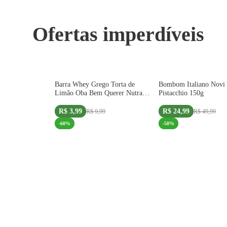
Ofertas imperdíveis
Oferta Exclusiva Site
Oferta Exclusiva Site
Barra Whey Grego Torta de
Bombom Italiano Novi
IMPORTADO
Limão Oba Bem Querer Nutrata
Pistacchio 150g
40g
R$ 3,99
R$ 24,99
R$ 9,99
R$ 49,99
-
60
%
-
50
%