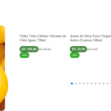
IMPORTADO
IMPORTADO
Vinho Tinto Chileno Volcanes de
Azeite de Oliva Extra Virge
Chile Ígneo 750ml
Antico Frantoio 500ml
R$ 299,00
R$ 29,99
R$ 599,00
R$ 59,99
-
50
%
-
50
%