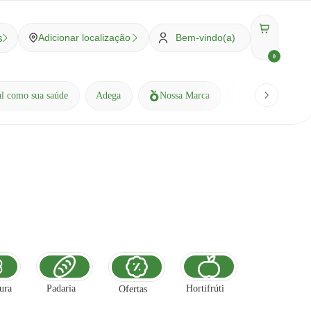
s
Adicionar localização
Bem-vindo(a)
0
al como sua saúde
Adega
Nossa Marca
Receitas
Bl
tura
Padaria
Hortifrúti
Ofertas