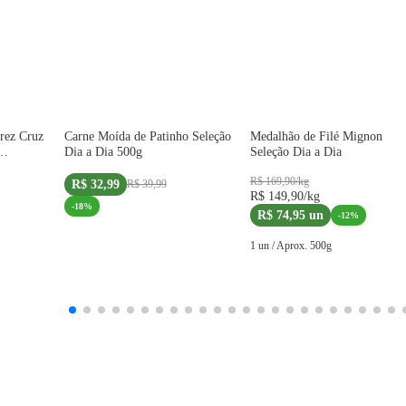
COMPRE 2 UNID +2 SELOS
rez Cruz
Carne Moída de Patinho Seleção
Medalhão de Filé Mignon
Dia a Dia 500g
Seleção Dia a Dia
R$ 169,90
/
kg
R$ 32,99
R$ 39,99
R$ 149,90
/
kg
-
18
%
R$ 74,95
un
-
12
%
1 un
/
Aprox.
500
g