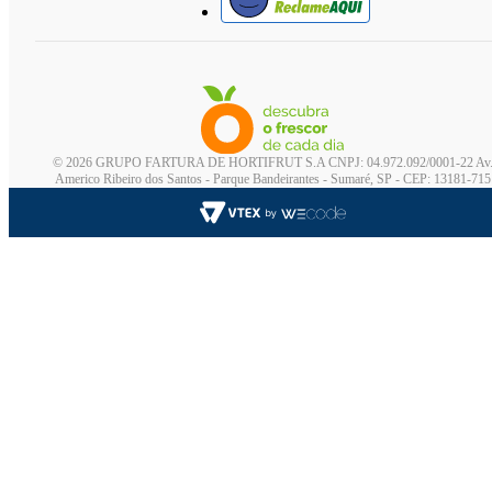
© 2026 GRUPO FARTURA DE HORTIFRUT S.A CNPJ: 04.972.092/0001-22 Av
Americo Ribeiro dos Santos - Parque Bandeirantes - Sumaré, SP - CEP: 13181-715