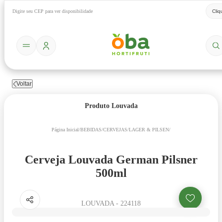
Digite seu CEP para ver disponibilidade
Cliq
Voltar
Produto
Louvada
Página Inicial
/
BEBIDAS
/
CERVEJAS
/
LAGER & PILSEN
/
Cerveja Louvada German Pilsner
500ml
LOUVADA
-
224118