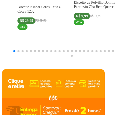
Biscoito de Polvilho Bolin
Parmesão Oba Bem Querer 
Biscoito Kinder Cards Leite e
Cacau 128g
R$ 9,99
R$ 14,99
R$ 29,99
R$ 49,99
-
33
%
-
40
%