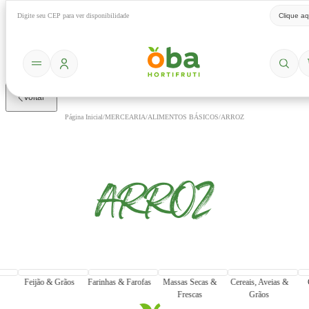
Digite seu CEP para ver disponibilidade
Clique aq
Voltar
Página Inicial
/
MERCEARIA
/
ALIMENTOS BÁSICOS
/
ARROZ
ARROZ
Feijão & Grãos
Farinhas & Farofas
Massas Secas &
Cereais, Aveias &
Frescas
Grãos